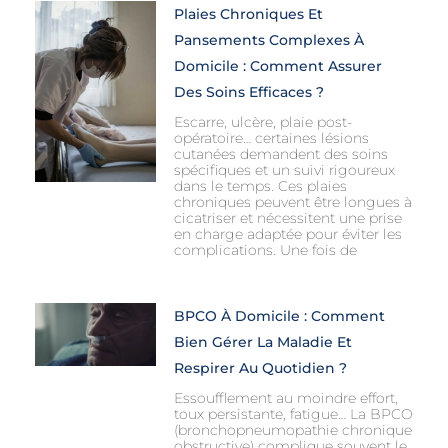
Plaies Chroniques Et
Pansements Complexes À
Domicile : Comment Assurer
Des Soins Efficaces ?
Escarre, ulcère, plaie post-
opératoire… certaines lésions
cutanées demandent des soins
spécifiques et un suivi rigoureux
dans le temps. Ces plaies
chroniques peuvent être longues à
cicatriser et nécessitent une prise
en charge adaptée pour éviter les
complications. Une fois de
BPCO À Domicile : Comment
Bien Gérer La Maladie Et
Respirer Au Quotidien ?
Essoufflement au moindre effort,
toux persistante, fatigue… La BPCO
(bronchopneumopathie chronique
obstructive) complique souvent le