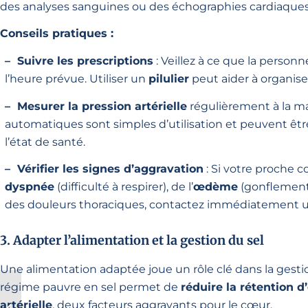
des analyses sanguines ou des échographies cardiaques
Conseils pratiques :
– Suivre les prescriptions
: Veillez à ce que la perso
l’heure prévue. Utiliser un
pilulier
peut aider à organiser
– Mesurer la pression artérielle
régulièrement à la m
automatiques sont simples d’utilisation et peuvent être
l’état de santé.
– Vérifier les signes d’aggravation
: Si votre proche 
dyspnée
(difficulté à respirer), de l’
œdème
(gonflement 
des douleurs thoraciques, contactez immédiatement un
3. Adapter l’alimentation et la gestion du sel
Une alimentation adaptée joue un rôle clé dans la gestio
régime pauvre en sel permet de
réduire la rétention d
Dépression chez les
artérielle
, deux facteurs aggravants pour le cœur.
seniors : reconnaître