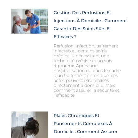
Gestion Des Perfusions Et
Injections À Domicile : Comment
Garantir Des Soins Sûrs Et
Efficaces ?
Perfusion, injection, traitement
injectable… certains soins
médicaux nécessitent une
technicité précise et un suivi
rigoureux. Après une
hospitalisation ou dans le cadre
d’un traitement chronique, ces
actes peuvent être réalisés
directement à domicile. Mais
comment assurer la sécurité et
l’efficacité
Plaies Chroniques Et
Pansements Complexes À
Domicile : Comment Assurer