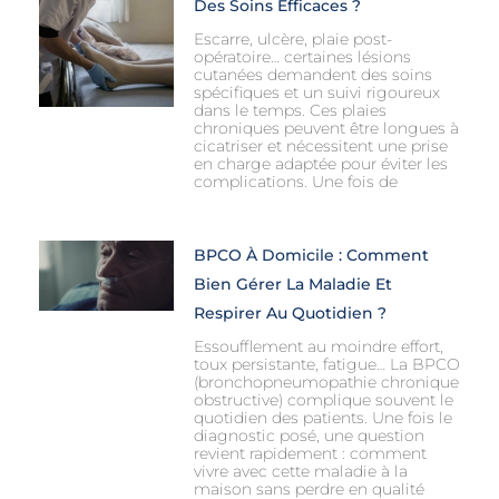
Des Soins Efficaces ?
Escarre, ulcère, plaie post-
opératoire… certaines lésions
cutanées demandent des soins
spécifiques et un suivi rigoureux
dans le temps. Ces plaies
chroniques peuvent être longues à
cicatriser et nécessitent une prise
en charge adaptée pour éviter les
complications. Une fois de
BPCO À Domicile : Comment
Bien Gérer La Maladie Et
Respirer Au Quotidien ?
Essoufflement au moindre effort,
toux persistante, fatigue… La BPCO
(bronchopneumopathie chronique
obstructive) complique souvent le
quotidien des patients. Une fois le
diagnostic posé, une question
revient rapidement : comment
vivre avec cette maladie à la
maison sans perdre en qualité