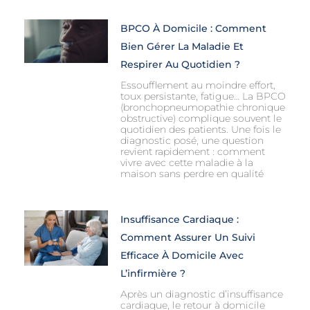
BPCO À Domicile : Comment
Bien Gérer La Maladie Et
Respirer Au Quotidien ?
Essoufflement au moindre effort,
toux persistante, fatigue… La BPCO
(bronchopneumopathie chronique
obstructive) complique souvent le
quotidien des patients. Une fois le
diagnostic posé, une question
revient rapidement : comment
vivre avec cette maladie à la
maison sans perdre en qualité
Insuffisance Cardiaque :
Comment Assurer Un Suivi
Efficace À Domicile Avec
L’infirmière ?
Après un diagnostic d’insuffisance
cardiaque, le retour à domicile