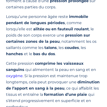
forment à cause d’une
pression prolongée
sur
certaines parties du corps.
Lorsqu’une personne âgée reste
immobile
pendant de longues périodes
, comme
lorsqu’elle est
alitée
ou
en fauteuil roulant
, le
poids de son corps exerce une
pression sur
certaines zones de la peau
, notamment les os
saillants comme les
talons
, les
coudes
, les
hanches
et le
bas du dos
.
Cette pression
comprime les vaisseaux
sanguins
qui alimentent la peau en sang et en
oxygène
. Si la pression est maintenue trop
longtemps, cela peut provoquer une
diminution
de l’apport en sang à la peau
, ce qui affaiblit les
tissus et entraîne la
formation d’une
plaie
qui
s’étend progressivement en superficie et en
profondeur.