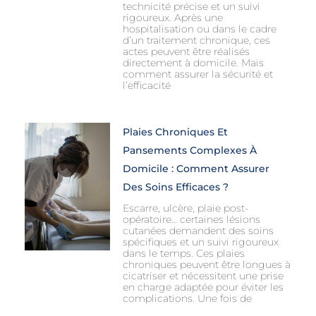
technicité précise et un suivi
rigoureux. Après une
hospitalisation ou dans le cadre
d’un traitement chronique, ces
actes peuvent être réalisés
directement à domicile. Mais
comment assurer la sécurité et
l’efficacité
Plaies Chroniques Et
Pansements Complexes À
Domicile : Comment Assurer
Des Soins Efficaces ?
Escarre, ulcère, plaie post-
opératoire… certaines lésions
cutanées demandent des soins
spécifiques et un suivi rigoureux
dans le temps. Ces plaies
chroniques peuvent être longues à
cicatriser et nécessitent une prise
en charge adaptée pour éviter les
complications. Une fois de