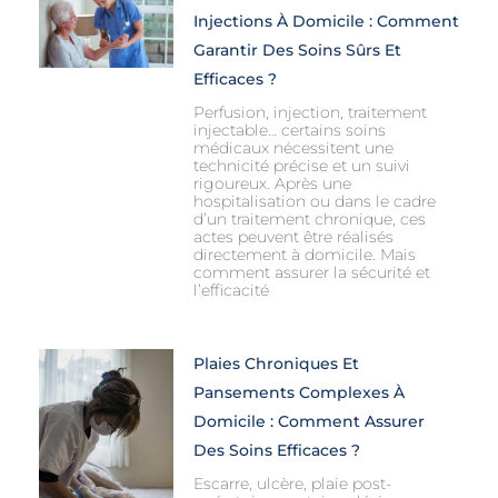
Injections À Domicile : Comment
Garantir Des Soins Sûrs Et
Efficaces ?
Perfusion, injection, traitement
injectable… certains soins
médicaux nécessitent une
technicité précise et un suivi
rigoureux. Après une
hospitalisation ou dans le cadre
d’un traitement chronique, ces
actes peuvent être réalisés
directement à domicile. Mais
comment assurer la sécurité et
l’efficacité
Plaies Chroniques Et
Pansements Complexes À
Domicile : Comment Assurer
Des Soins Efficaces ?
Escarre, ulcère, plaie post-